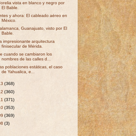
orelia vista en blanco y negro por
El Bable.
ntes y ahora: El cableado aéreo en
México.
alamanca, Guanajuato, visto por El
Bable.
a impresionante arquitectura
finisecular de Mérida.
e cuando se cambiaron los
nombres de las calles d...
as poblaciones estáticas, el caso
de Yahualica, e...
13
(368)
12
(360)
11
(371)
10
(353)
09
(369)
08
(3)