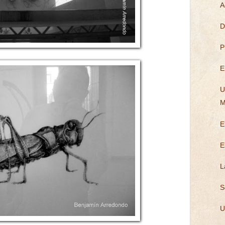
A
D
P
E
U
M
E
E
L
S
U