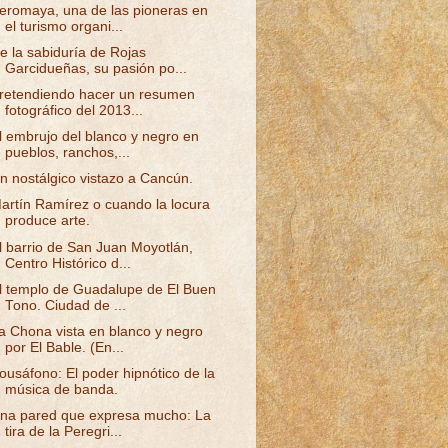
eromaya, una de las pioneras en
el turismo organi...
e la sabiduría de Rojas
Garcidueñas, su pasión po...
retendiendo hacer un resumen
fotográfico del 2013...
l embrujo del blanco y negro en
pueblos, ranchos,...
n nostálgico vistazo a Cancún.
artín Ramírez o cuando la locura
produce arte.
l barrio de San Juan Moyotlán,
Centro Histórico d...
l templo de Guadalupe de El Buen
Tono. Ciudad de ...
a Chona vista en blanco y negro
por El Bable. (En...
ousáfono: El poder hipnótico de la
música de banda.
na pared que expresa mucho: La
tira de la Peregri...