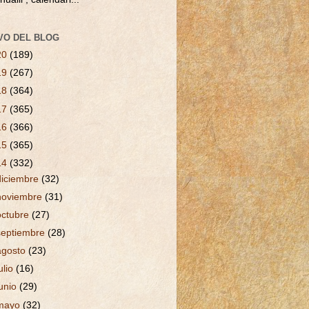
VO DEL BLOG
20
(189)
19
(267)
18
(364)
17
(365)
16
(366)
15
(365)
14
(332)
diciembre
(32)
noviembre
(31)
octubre
(27)
septiembre
(28)
agosto
(23)
ulio
(16)
junio
(29)
mayo
(32)