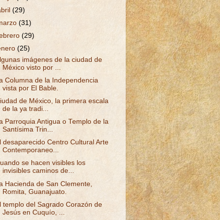
abril
(29)
marzo
(31)
febrero
(29)
enero
(25)
lgunas imágenes de la ciudad de
México visto por ...
a Columna de la Independencia
vista por El Bable.
iudad de México, la primera escala
de la ya tradi...
a Parroquia Antigua o Templo de la
Santísima Trin...
l desaparecido Centro Cultural Arte
Contemporaneo...
uando se hacen visibles los
invisibles caminos de...
a Hacienda de San Clemente,
Romita, Guanajuato.
l templo del Sagrado Corazón de
Jesús en Cuquío, ...