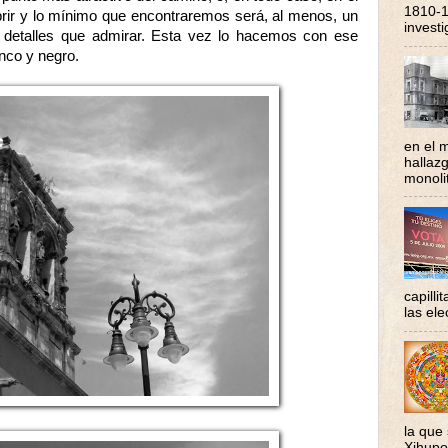
1810-1
ubrir y lo mínimo que encontraremos será, al menos, un
investi
e detalles que admirar. Esta vez lo hacemos con ese
anco y negro.
en el m
hallaz
monolit
capilli
las ele
la que
Xihupoh