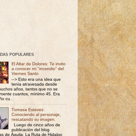
DAS POPULARES
El Altar de Dolores: Te invito
a conocer mi “incendio” del
Viernes Santo
--> Esto era una idea que
tenía atravesada desde
uchos años, tantos que no se
mente cuantos, mínimo 45. Era
ño cu...
Tomasa Esteves:
Conociendo al personaje,
rescatando su imagen.
Luego de cinco años de
publicación del blog
s de Águila: La Ruta de Hidalgo