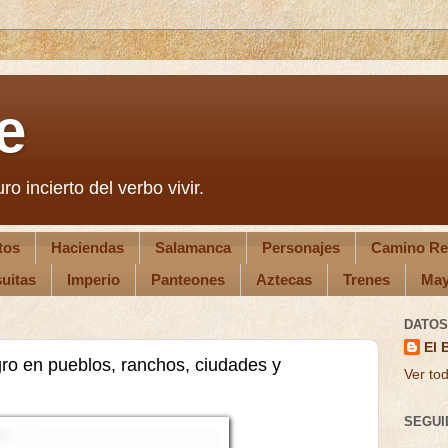
e
ro incierto del verbo vivir.
tos
Haciendas
Salamanca
Personajes
Camino Re
uitas
Imperio
Panteones
Aztecas
Trenes
May
DATOS
El 
gro en pueblos, ranchos, ciudades y
Ver tod
SEGUI