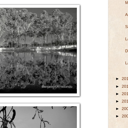
M
A
S
L
D
L
►
20
►
20
►
20
►
20
►
20
►
20