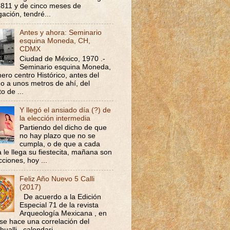
811 y de cinco meses de
gación, tendré...
Antes y ahora: Seminario
esquina Moneda, CH,
CDMX
Ciudad de México, 1970 .-
Seminario esquina Moneda,
ero centro Histórico, antes del
go a unos metros de ahí, del
o de ...
Y llegó el ansiado día (?) de
la elección intermedia
Partiendo del dicho de que
no hay plazo que no se
cumpla, o de que a cada
ta le llega su fiestecita, mañana son
cciones, hoy ...
Feliz Año Nuevo 5 Calli
(2017)
De acuerdo a la Edición
Especial 71 de la revista
Arqueología Mexicana , en
 se hace una correlación del
ualli , calendari...