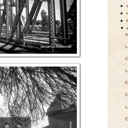
►
►
►
▼
A
L
C
L
E
C
L
E