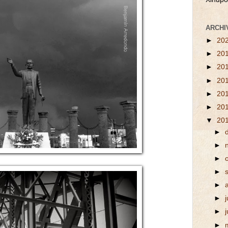
ARCHI
►
20
►
20
►
20
►
20
►
20
►
20
▼
20
►
►
►
►
►
►
j
►
►